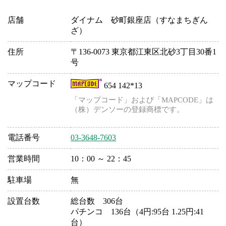
店舗
ダイナム 砂町銀座店（すなまちぎん
ざ）
住所
〒136-0073 東京都江東区北砂3丁目30番1
号
マップコード
654 142*13
「マップコード」および「MAPCODE」は
（株）デンソーの登録商標です。
電話番号
03-3648-7603
営業時間
10：00 ～ 22：45
駐車場
無
設置台数
総台数 306台
パチンコ 136台（4円:95台 1.25円:41
台）