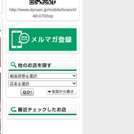
http://www.dynam.jp/mobile/branch/
40-070/top