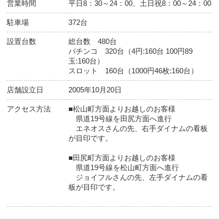
店舗基本情報
店舗
ダイナム 宮城小牛田店（こごた）
住所
〒987-0005 宮城県遠田郡美里町北浦字川
浦55番地
マップコード
141 142 891*2
「マップコード」および「MAPCODE」は
（株）デンソーの登録商標です。
電話番号
0229-31-2023
営業時間
平日8：30～24：00、土日祝8：00～24：
駐車場
372台
設置台数
総台数 480台