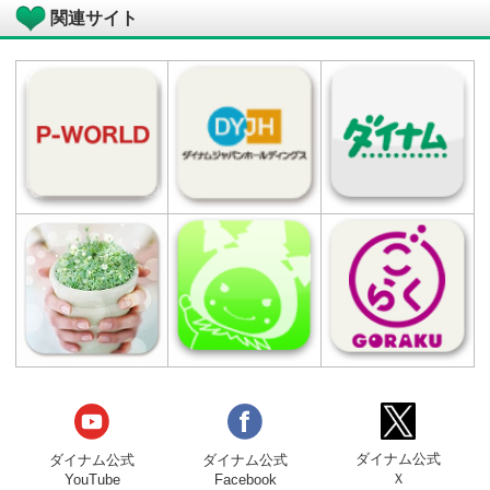
パチンコ 320台（4円:160台 100円89
玉:160台）
スロット 160台（1000円46枚:160台）
店舗設立日
2005年10月20日
アクセス方法
■松山町方面よりお越しのお客様
県道19号線を田尻方面へ進行
エネオスさんの先、右手ダイナムの看
が目印です。
■田尻町方面よりお越しのお客様
県道19号線を松山町方面へ進行
ジョイフルさんの先、左手ダイナムの
板が目印です。
関連サイト