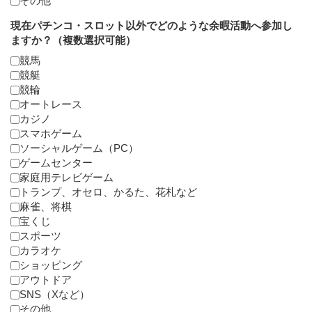
その他
現在パチンコ・スロット以外でどのような余暇活動へ参加し
ますか？（複数選択可能）
競馬
競艇
競輪
オートレース
カジノ
スマホゲーム
ソーシャルゲーム（PC）
ゲームセンター
家庭用テレビゲーム
トランプ、オセロ、かるた、花札など
麻雀、将棋
宝くじ
スポーツ
カラオケ
ショッピング
アウトドア
SNS（Xなど）
その他