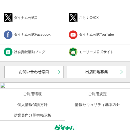
とができません。
4.前項に違反し、会員カードが第三者に使用されたことにより生
じた損害については、会員がその責任を負うものとします。
ダイナム公式X
ごらく公式X
■ 第3条（暗証番号）
暗証番号が第三者に知られたことにより生じた損害について
は、会員がその責任を負うものとします。
ダイナム公式Facebook
ダイナム公式YouTube
■ 第4条（入金等）
1.会員は、会員カードを機械（以下「入金機」といいます。）に
挿入したうえ、金銭を投入することによって、当社の管理するコ
社会貢献活動ブログ
モーリーズ公式サイト
ンピュータ（以下「コンピュータ」といいます。）に、会員が遊
技の用に供する玉またはメダル（両者を併せて、以下「遊技球
等」といいます。）の貸与を受けることのできる金額を登録する
こと（以下「入金」といいます。）ができます。ただし、コンピ
お問い合わせ窓口
出店用地募集
ュータに登録することのできる金額は、遊技場毎に1万円を上限と
します。
2.会員は、入金された会員カードを遊技機側部のカードリーダー
ユニットに挿入することによって、入金をした遊技場において、
ご利用環境
ご利用規定
当社から遊技球等の貸与を受けることができます。この場合、会
員が遊技球等の貸与を受けることのできる金額（以下「コンピュ
個人情報保護方針
情報セキュリティ基本方針
ータの残額」といいます。）は、入金された金額からすでに貸与
を受けた遊技球等に相当する遊技料金に消費税額および地方消費
従業員向け災害掲示板
税額を加算した額に応じて減少します。
■ 第5条（残額の返還）