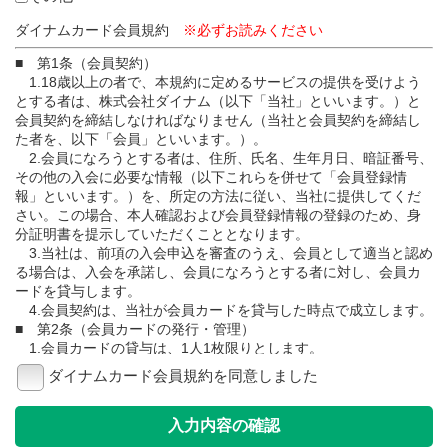
ダイナムカード会員規約
※必ずお読みください
■ 第1条（会員契約）
1.18歳以上の者で、本規約に定めるサービスの提供を受けよう
とする者は、株式会社ダイナム（以下「当社」といいます。）と
会員契約を締結しなければなりません（当社と会員契約を締結し
た者を、以下「会員」といいます。）。
2.会員になろうとする者は、住所、氏名、生年月日、暗証番号、
その他の入会に必要な情報（以下これらを併せて「会員登録情
報」といいます。）を、所定の方法に従い、当社に提供してくだ
さい。この場合、本人確認および会員登録情報の登録のため、身
分証明書を提示していただくこととなります。
3.当社は、前項の入会申込を審査のうえ、会員として適当と認め
る場合は、入会を承諾し、会員になろうとする者に対し、会員カ
ードを貸与します。
4.会員契約は、当社が会員カードを貸与した時点で成立します。
■ 第2条（会員カードの発行・管理）
1.会員カードの貸与は、1人1枚限りとします。
2.会員カードの所有権は当社に属し、会員は、善良なる管理者の
ダイナムカード会員規約を同意しました
注意義務をもって、会員カードを利用、管理しなければなりませ
ん。
3.会員カードは、会員本人のみが使用することができるものと
し、他人への貸与、譲渡または担保提供等、一切の処分をするこ