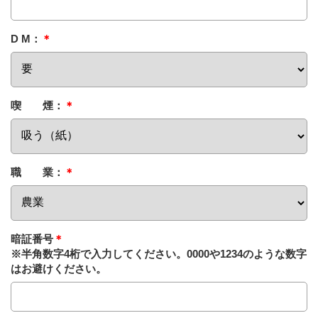
D M：
＊
喫 煙：
＊
職 業：
＊
暗証番号
＊
※半角数字4桁で入力してください。0000や1234のような数字
はお避けください。