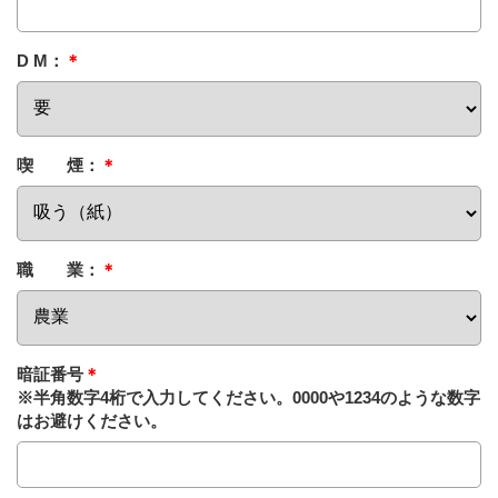
D M：
＊
喫 煙：
＊
職 業：
＊
暗証番号
＊
※半角数字4桁で入力してください。0000や1234のような数字
はお避けください。