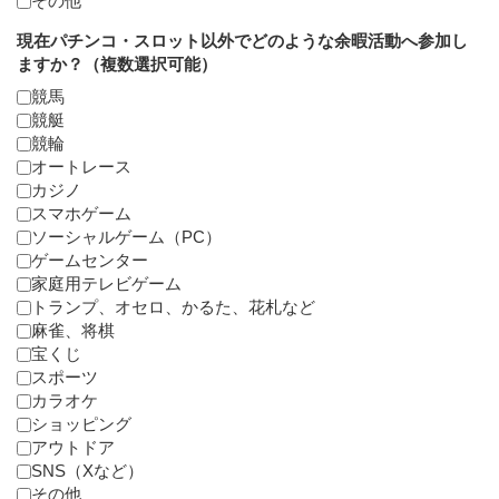
その他
現在パチンコ・スロット以外でどのような余暇活動へ参加し
ますか？（複数選択可能）
競馬
競艇
競輪
オートレース
カジノ
スマホゲーム
ソーシャルゲーム（PC）
ゲームセンター
家庭用テレビゲーム
トランプ、オセロ、かるた、花札など
麻雀、将棋
宝くじ
スポーツ
カラオケ
ショッピング
アウトドア
SNS（Xなど）
その他