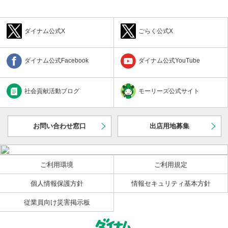
とができません。
4.前項に違反し、会員カードが第三者に使用されたことにより生
じた損害については、会員がその責任を負うものとします。
ダイナム公式X
ごらく公式X
■ 第3条（暗証番号）
暗証番号が第三者に知られたことにより生じた損害について
は、会員がその責任を負うものとします。
ダイナム公式Facebook
ダイナム公式YouTube
■ 第4条（入金等）
1.会員は、会員カードを機械（以下「入金機」といいます。）に
挿入したうえ、金銭を投入することによって、当社の管理するコ
社会貢献活動ブログ
モーリーズ公式サイト
ンピュータ（以下「コンピュータ」といいます。）に、会員が遊
技の用に供する玉またはメダル（両者を併せて、以下「遊技球
等」といいます。）の貸与を受けることのできる金額を登録する
こと（以下「入金」といいます。）ができます。ただし、コンピ
お問い合わせ窓口
出店用地募集
ュータに登録することのできる金額は、遊技場毎に1万円を上限と
します。
2.会員は、入金された会員カードを遊技機側部のカードリーダー
ユニットに挿入することによって、入金をした遊技場において、
ご利用環境
ご利用規定
当社から遊技球等の貸与を受けることができます。この場合、会
員が遊技球等の貸与を受けることのできる金額（以下「コンピュ
個人情報保護方針
情報セキュリティ基本方針
ータの残額」といいます。）は、入金された金額からすでに貸与
を受けた遊技球等に相当する遊技料金に消費税額および地方消費
従業員向け災害掲示板
税額を加算した額に応じて減少します。
■ 第5条（残額の返還）