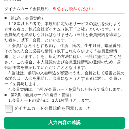
ダイナムカード会員規約
※必ずお読みください
■ 第1条（会員契約）
1.18歳以上の者で、本規約に定めるサービスの提供を受けよう
とする者は、株式会社ダイナム（以下「当社」といいます。）と
会員契約を締結しなければなりません（当社と会員契約を締結し
た者を、以下「会員」といいます。）。
2.会員になろうとする者は、住所、氏名、生年月日、暗証番号、
その他の入会に必要な情報（以下これらを併せて「会員登録情
報」といいます。）を、所定の方法に従い、当社に提供してくだ
さい。この場合、本人確認および会員登録情報の登録のため、身
分証明書を提示していただくこととなります。
3.当社は、前項の入会申込を審査のうえ、会員として適当と認め
る場合は、入会を承諾し、会員になろうとする者に対し、会員カ
ードを貸与します。
4.会員契約は、当社が会員カードを貸与した時点で成立します。
■ 第2条（会員カードの発行・管理）
1.会員カードの貸与は、1人1枚限りとします。
2.会員カードの所有権は当社に属し、会員は、善良なる管理者の
ダイナムカード会員規約を同意しました
注意義務をもって、会員カードを利用、管理しなければなりませ
ん。
3.会員カードは、会員本人のみが使用することができるものと
し、他人への貸与、譲渡または担保提供等、一切の処分をするこ