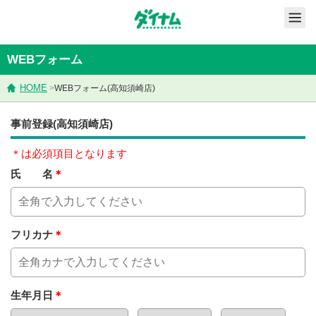
WEBフォーム
HOME
>
WEBフォーム(高知須崎店)
事前登録(高知須崎店)
＊は必須項目となります
氏 名
＊
フリカナ
＊
生年月日
＊