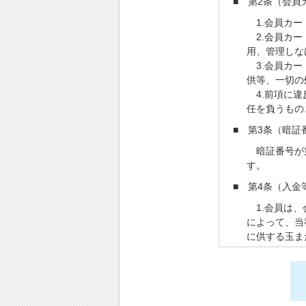
■ 第2条（会員
1.会員カー
2.会員カー
用、管理しな
3.会員カー
供等、一切の
4.前項に違
任を負うもの
■ 第3条（暗証
暗証番号が第
す。
■ 第4条（入金
1.会員は、
によって、当
に供する玉ま
きる金額を登
ることのでき
2.会員は、
入金をした遊