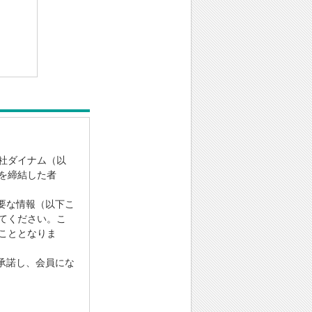
社ダイナム（以
を締結した者
要な情報（以下こ
てください。こ
こととなりま
承諾し、会員にな