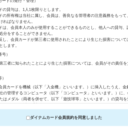
カードの発行・管理）
ドの貸与は、1人1枚限りとします。
ドの所有権は当社に属し、会員は、善良なる管理者の注意義務をもって
ければなりません。
ドは、会員本人のみが使用することができるものとし、他人への貸与、
処分をすることができません。
反し、会員カードが第三者に使用されたことにより生じた損害について
とします。
番号）
三者に知られたことにより生じた損害については、会員がその責任を
等）
会員カードを機械（以下「入金機」といいます。）に挿入したうえ、金
社の管理するコンピュータ（以下「コンピュータ」といいます。）に、
たはメダル（両者を併せて、以下「遊技球等」といいます。）の貸与を
録すること（以下「入金」といいます。）ができます。ただし、コンピ
る金額は、遊技場毎に1万円を上限とします。
入金された会員カードを遊技機側部のカードリーダーユニットに挿入す
ダイナムカード会員規約を同意しました
技場において、当社から遊技球等の貸与を受けることができます。この