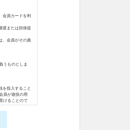
、会員カードを利
譲渡または担保提
は、会員がその責
負うものとしま
銭を投入すること
会員が遊技の用
受けることので
ュータに登録す
ることによって、
場合、会員が遊