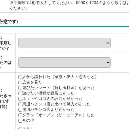
※半角数字4桁で入力してください。0000や1234のような数字は
ください。
任意です)
：
来店し
すか？
：
たのは
？
人から誘われた（家族・友人・恋人など）
広告を見た
遊びたいレート（貸し玉料金）があった
：
遊びたい機種が豊富にあった
たきっ
ネットや口コミの評判が良かった
れです
周辺パチンコ店と比べて魅力があった
可能）
周辺パチンコ店より近かった
グランドオープン（リニューアル）した
その他