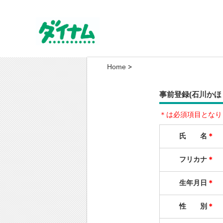
Home
事前登録(石川かほ
＊は必須項目となり
氏 名
＊
フリカナ
＊
生年月日
＊
性 別
＊