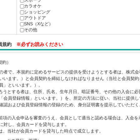
スポーツ
カラオケ
ショッピング
アウトドア
SNS（Xなど）
その他
会員規約
※必ずお読みください
契約）
上の者で、本規約に定めるサービスの提供を受けようとする者は、株式会
いいます。）と会員契約を締結しなければなりません（当社と会員契約
員」といいます。）。
ろうとする者は、住所、氏名、生年月日、暗証番号、その他の入会に必
「会員登録情報」といいます。）を、所定の方法に従い、当社に提供し
確認および会員登録情報の登録のため、身分証明書を提示していただく
前項の入会申込を審査のうえ、会員として適当と認める場合は、入会を
に対し、会員カードを貸与します。
は、当社が会員カードを貸与した時点で成立します。