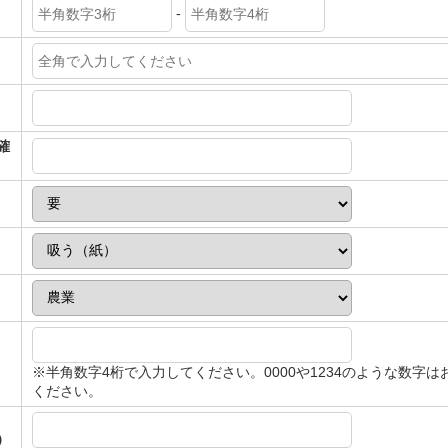
-
＊
確
※半角数字4桁で入力してください。0000や1234のような数字は
ください。
）