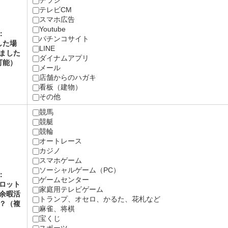
チラシ
テレビCM
スマホ広告
Youtube
：
パチンコサイト
した場
LINE
ました
ダイナムアプリ
可能）
メール
店舗からのハガキ
看板（建物）
その他
競馬
競艇
競輪
オートレース
カジノ
スマホゲーム
ソーシャルゲーム（PC）
：
ゲームセンター
ロット
家庭用テレビゲーム
余暇活
トランプ、オセロ、かるた、花札など
？（複
麻雀、将棋
）
宝くじ