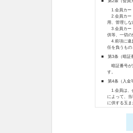
■ 第2条（会員
1.会員カー
2.会員カー
用、管理しな
3.会員カー
供等、一切の
4.前項に違
任を負うもの
■ 第3条（暗証
暗証番号が第
す。
■ 第4条（入金
1.会員は、
によって、当
に供する玉ま
きる金額を登
ることのでき
2.会員は、
入金をした遊