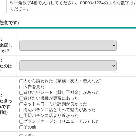
※半角数字4桁で入力してください。0000や1234のような数字は
ください。
任意です)
：
来店し
すか？
：
たのは
？
人から誘われた（家族・友人・恋人など）
広告を見た
遊びたいレート（貸し玉料金）があった
：
遊びたい機種が豊富にあった
たきっ
ネットや口コミの評判が良かった
れです
周辺パチンコ店と比べて魅力があった
可能）
周辺パチンコ店より近かった
グランドオープン（リニューアル）した
その他