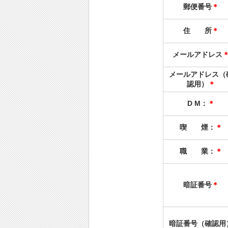
郵便番号
＊
住 所
＊
メールアドレス
メールアドレス（
認用）
＊
D M：
＊
喫 煙：
＊
職 業：
＊
暗証番号
＊
暗証番号（確認用