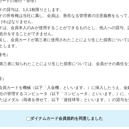
カードの発行・管理）
ドの貸与は、1人1枚限りとします。
ドの所有権は当社に属し、会員は、善良なる管理者の注意義務をもって
ければなりません。
ドは、会員本人のみが使用することができるものとし、他人への貸与、
処分をすることができません。
反し、会員カードが第三者に使用されたことにより生じた損害について
とします。
番号）
三者に知られたことにより生じた損害については、会員がその責任を
等）
会員カードを機械（以下「入金機」といいます。）に挿入したうえ、金
社の管理するコンピュータ（以下「コンピュータ」といいます。）に、
たはメダル（両者を併せて、以下「遊技球等」といいます。）の貸与を
録すること（以下「入金」といいます。）ができます。ただし、コンピ
る金額は、遊技場毎に1万円を上限とします。
入金された会員カードを遊技機側部のカードリーダーユニットに挿入す
ダイナムカード会員規約を同意しました
技場において、当社から遊技球等の貸与を受けることができます。この