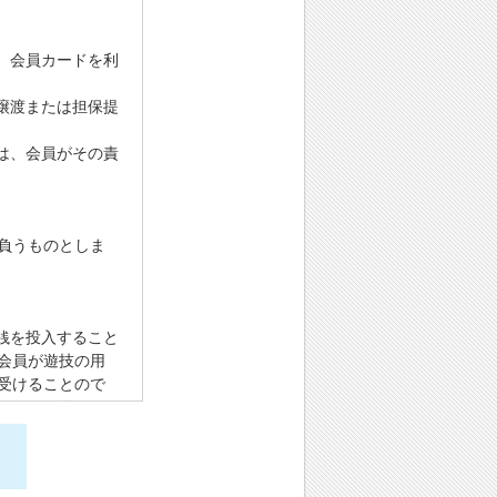
、会員カードを利
譲渡または担保提
は、会員がその責
負うものとしま
銭を投入すること
会員が遊技の用
受けることので
ュータに登録す
ることによって、
場合、会員が遊