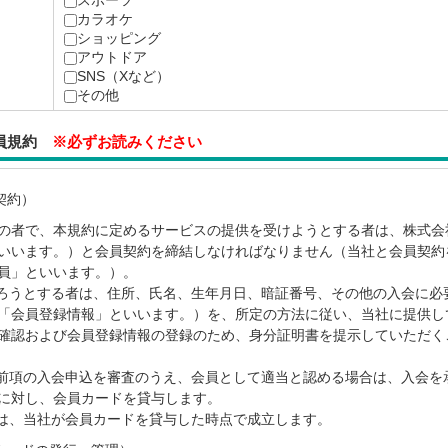
スポーツ
カラオケ
ショッピング
アウトドア
SNS（Xなど）
その他
会員規約
※必ずお読みください
契約）
上の者で、本規約に定めるサービスの提供を受けようとする者は、株式会
いいます。）と会員契約を締結しなければなりません（当社と会員契約
員」といいます。）。
ろうとする者は、住所、氏名、生年月日、暗証番号、その他の入会に必
「会員登録情報」といいます。）を、所定の方法に従い、当社に提供し
確認および会員登録情報の登録のため、身分証明書を提示していただく
前項の入会申込を審査のうえ、会員として適当と認める場合は、入会を
に対し、会員カードを貸与します。
は、当社が会員カードを貸与した時点で成立します。