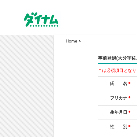
Home
事前登録(大分宇佐
＊は必須項目となり
氏 名
＊
フリカナ
＊
生年月日
＊
性 別
＊