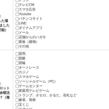
チラシ
テレビCM
スマホ広告
Youtube
：
パチンコサイト
した場
LINE
ました
ダイナムアプリ
可能）
メール
店舗からのハガキ
看板（建物）
その他
競馬
競艇
競輪
オートレース
カジノ
スマホゲーム
ソーシャルゲーム（PC）
：
ゲームセンター
ロット
家庭用テレビゲーム
余暇活
トランプ、オセロ、かるた、花札など
？（複
麻雀、将棋
）
宝くじ