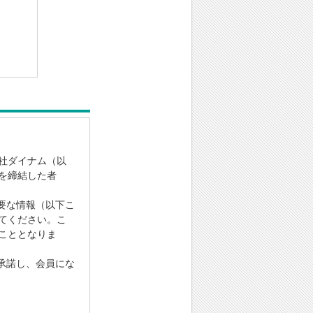
社ダイナム（以
を締結した者
要な情報（以下こ
てください。こ
こととなりま
承諾し、会員にな