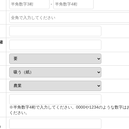
-
＊
確
※半角数字4桁で入力してください。0000や1234のような数字は
ください。
）