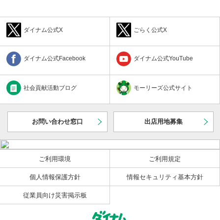
とができません。
4.前項に違反し、会員カードが第三者に使用されたことにより生
じた損害については、会員がその責任を負うものとします。
ダイナム公式X
ごらく公式X
■ 第3条（暗証番号）
暗証番号が第三者に知られたことにより生じた損害について
は、会員がその責任を負うものとします。
ダイナム公式Facebook
ダイナム公式YouTube
■ 第4条（入金等）
1.会員は、会員カードを機械（以下「入金機」といいます。）に
挿入したうえ、金銭を投入することによって、当社の管理するコ
社会貢献活動ブログ
モーリーズ公式サイト
ンピュータ（以下「コンピュータ」といいます。）に、会員が遊
技の用に供する玉またはメダル（両者を併せて、以下「遊技球
等」といいます。）の貸与を受けることのできる金額を登録する
こと（以下「入金」といいます。）ができます。ただし、コンピ
お問い合わせ窓口
出店用地募集
ュータに登録することのできる金額は、遊技場毎に1万円を上限と
します。
2.会員は、入金された会員カードを遊技機側部のカードリーダー
ユニットに挿入することによって、入金をした遊技場において、
ご利用環境
ご利用規定
当社から遊技球等の貸与を受けることができます。この場合、会
員が遊技球等の貸与を受けることのできる金額（以下「コンピュ
個人情報保護方針
情報セキュリティ基本方針
ータの残額」といいます。）は、入金された金額からすでに貸与
を受けた遊技球等に相当する遊技料金に消費税額および地方消費
従業員向け災害掲示板
税額を加算した額に応じて減少します。
■ 第5条（残額の返還）