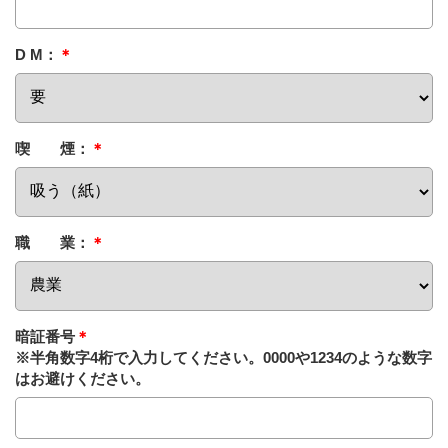
D M：
＊
喫 煙：
＊
職 業：
＊
暗証番号
＊
※半角数字4桁で入力してください。0000や1234のような数字
はお避けください。