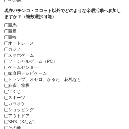
その他
現在パチンコ・スロット以外でどのような余暇活動へ参加し
ますか？（複数選択可能）
競馬
競艇
競輪
オートレース
カジノ
スマホゲーム
ソーシャルゲーム（PC）
ゲームセンター
家庭用テレビゲーム
トランプ、オセロ、かるた、花札など
麻雀、将棋
宝くじ
スポーツ
カラオケ
ショッピング
アウトドア
SNS（Xなど）
その他