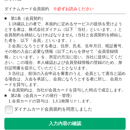
ダイナムカード会員規約
※必ずお読みください
■ 第1条（会員契約）
1.18歳以上の者で、本規約に定めるサービスの提供を受けよう
とする者は、株式会社ダイナム（以下「当社」といいます。）と
会員契約を締結しなければなりません（当社と会員契約を締結し
た者を、以下「会員」といいます。）。
2.会員になろうとする者は、住所、氏名、生年月日、暗証番号、
その他の入会に必要な情報（以下これらを併せて「会員登録情
報」といいます。）を、所定の方法に従い、当社に提供してくだ
さい。この場合、本人確認および会員登録情報の登録のため、身
分証明書を提示していただくこととなります。
3.当社は、前項の入会申込を審査のうえ、会員として適当と認め
る場合は、入会を承諾し、会員になろうとする者に対し、会員カ
ードを貸与します。
4.会員契約は、当社が会員カードを貸与した時点で成立します。
■ 第2条（会員カードの発行・管理）
1.会員カードの貸与は、1人1枚限りとします。
2.会員カードの所有権は当社に属し、会員は、善良なる管理者の
ダイナムカード会員規約を同意しました
注意義務をもって、会員カードを利用、管理しなければなりませ
ん。
3.会員カードは、会員本人のみが使用することができるものと
し、他人への貸与、譲渡または担保提供等、一切の処分をするこ