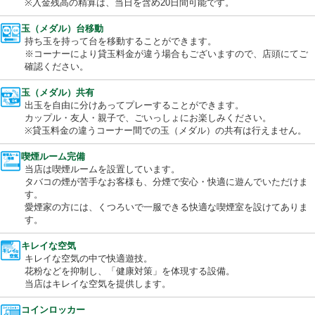
用でき、使い残しても残額の払い戻しができます。
※入金残高の精算は、当日を含め20日間可能です。
玉（メダル）台移動
持ち玉を持って台を移動することができます。
※コーナーにより貸玉料金が違う場合もございますので、店頭に
確認ください。
玉（メダル）共有
出玉を自由に分けあってプレーすることができます。
カップル・友人・親子で、ごいっしょにお楽しみください。
※貸玉料金の違うコーナー間での玉（メダル）の共有は行えませ
喫煙ルーム完備
当店は喫煙ルームを設置しています。
タバコの煙が苦手なお客様も、分煙で安心・快適に遊んでいただ
す。
愛煙家の方には、くつろいで一服できる快適な喫煙室を設けてあ
す。
キレイな空気
キレイな空気の中で快適遊技。
花粉などを抑制し、「健康対策」を体現する設備。