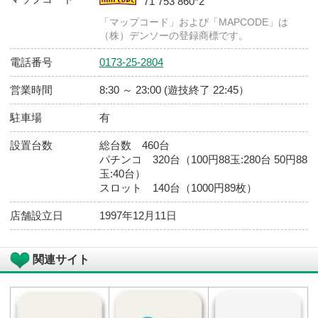
店舗基本情報
店舗
ダイナム つがる柏店（つがるかしわ
ゆったり館
住所
〒038-3105 青森県つがる市柏広須志野田
102番地
マップコード
71 753 860*2
「マップコード」および「MAPCODE」は
（株）デンソーの登録商標です。