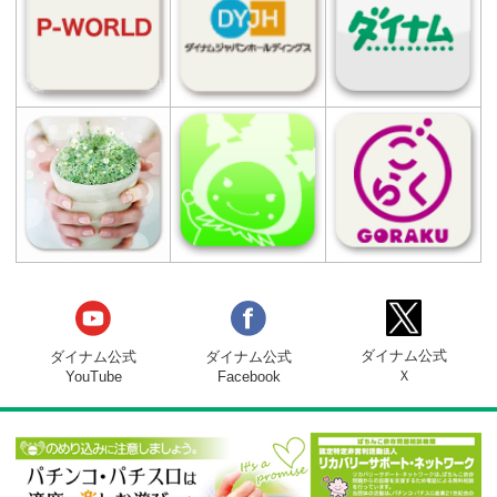
電話番号
0173-25-2804
営業時間
8:30 ～ 23:00 (遊技終了 22:45）
駐車場
有
設置台数
総台数 460台
パチンコ 320台（100円88玉:280台 50円
玉:40台）
スロット 140台（1000円89枚）
店舗設立日
1997年12月11日
関連サイト