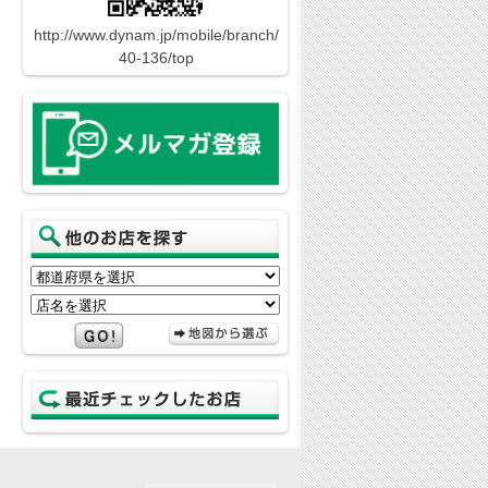
http://www.dynam.jp/mobile/branch/
40-136/top