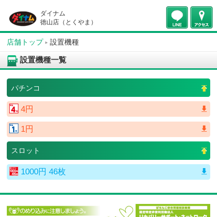
ダイナム
徳山店（とくやま）
店舗トップ
設置機種
設置機種一覧
パチンコ
4円
1円
スロット
1000円 46枚