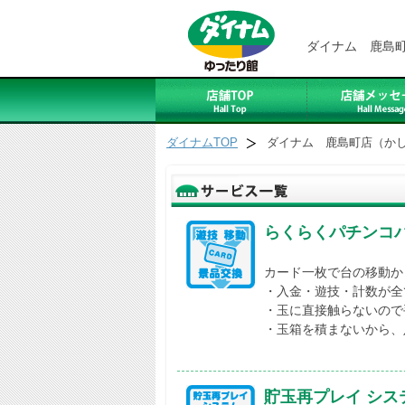
ダイナム 鹿島
ダイナムTOP
ダイナム 鹿島町店（か
らくらくパチンコ
カード一枚で台の移動か
・入金・遊技・計数が全
・玉に直接触らないので
・玉箱を積まないから、
貯玉再プレイ シス