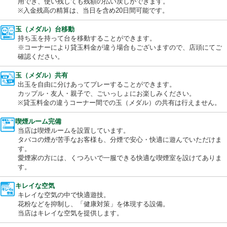
便利なプリペイド式のカード。パチンコ・スロット共通で当日の
用でき、使い残しても残額の払い戻しができます。
※入金残高の精算は、当日を含め20日間可能です。
玉（メダル）台移動
持ち玉を持って台を移動することができます。
※コーナーにより貸玉料金が違う場合もございますので、店頭に
確認ください。
玉（メダル）共有
出玉を自由に分けあってプレーすることができます。
カップル・友人・親子で、ごいっしょにお楽しみください。
※貸玉料金の違うコーナー間での玉（メダル）の共有は行えませ
喫煙ルーム完備
当店は喫煙ルームを設置しています。
タバコの煙が苦手なお客様も、分煙で安心・快適に遊んでいただ
す。
愛煙家の方には、くつろいで一服できる快適な喫煙室を設けてあ
す。
キレイな空気
キレイな空気の中で快適遊技。