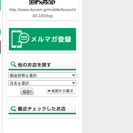
http://www.dynam.jp/mobile/branch/
40-183/top