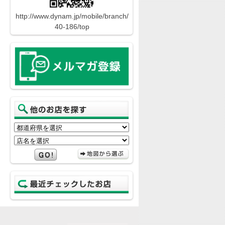
http://www.dynam.jp/mobile/branch/
40-186/top