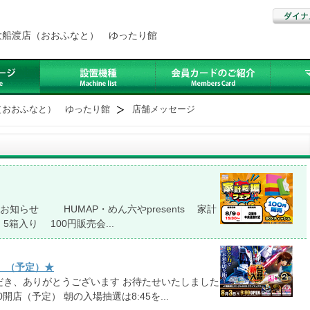
大船渡店（おおふなと） ゆったり館
（おおふなと） ゆったり館
店舗メッセージ
会のお知らせ HUMAP・めん六やpresents 家計
り 100円販売会...
店】（予定）★
だき、ありがとうございます お待たせいたしました
（予定） 朝の入場抽選は8:45を...