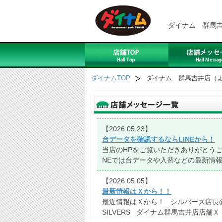
ダイナム 群馬
ダイナムTOP
ダイナム 群馬吉井店（
【2026.05.23】
台データを確認するならLINEから！
当店のHPをご覧いただきありがとうござ
NEでは台データや入替などの最新情報
【2026.05.05】
最新情報はＸから！！
最近情報はＸから！ シルバーズ店長@ダイナム
SILVERS ダイナム群馬吉井店店舗Ｘ http