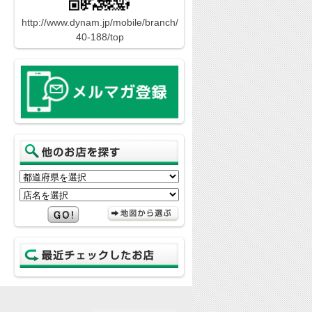
http://www.dynam.jp/mobile/branch/
40-188/top