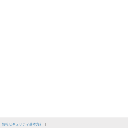
｜
情報セキュリティ基本方針
｜