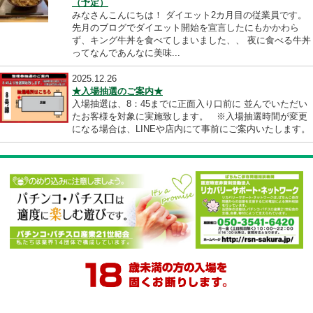
7月9日(木)ダイナム丸岡店 ブログ更新日 朝９時開
（予定）
みなさんこんにちは！ ダイエット2カ月目の従業員で
先月のブログでダイエット開始を宣言したにもかかわ
ず、キング牛丼を食べてしまいました、、 夜に食べ
ってなんであんなに美味...
2025.12.26
★入場抽選のご案内★
入場抽選は、8：45までに正面入り口前に 並んでいた
たお客様を対象に実施致します。 ※入場抽選時間が
になる場合は、LINEや店内にて事前にご案内いたし