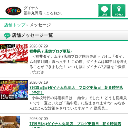
ダイナム
福井丸岡店（まるおか）
店舗トップ
メッセージ
店舗メッセージ一覧
2026.07.29
福井県７店舗ブログ更新♪
＜福井ダイナム全7店舗ブログ同時更新＞ 7月は『ダ
ム創業月間』真っ只中！ この度、ダイナムは60年目
ることができました！ いつも福井ダイナム7店舗をご
いただき...
2026.07.19
7月19日(日)ダイナム丸岡店 ブログ更新日 朝９時
（予定）
小学校時代の得意科目は 「給食」でした！ どうも
Ｐです 夏といえば「熱中症」に悩まされますね~ み
んはどんな対策をされていますか？？ 従業員...
2026.07.09