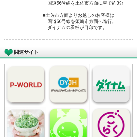
電話番号
0889-40-0572
営業時間
9：00 ～ 23:00 (遊技終了時間 22：45）
駐車場
370台
設置台数
総台数 480台
パチンコ 280台（500円114玉:120台 10
91玉:160台）
スロット 200台（1000円46枚）
店舗設立日
2005年09月28日
アクセス方法
■四万十町方面よりお越しのお客様は
四万十町中央I.C.、四万十町東I.C.から
り、
国道56号線を土佐市方面に車で約3分
■土佐市方面よりお越しのお客様は
国道56号線を須崎市方面へ進行。
ダイナムの看板が目印です。