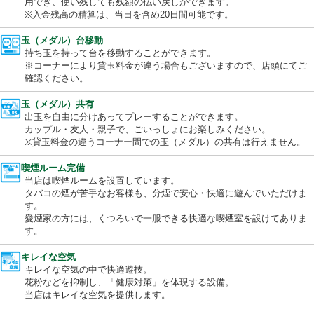
便利なプリペイド式のカード。パチンコ・スロット共通で当日の
用でき、使い残しても残額の払い戻しができます。
※入金残高の精算は、当日を含め20日間可能です。
玉（メダル）台移動
持ち玉を持って台を移動することができます。
※コーナーにより貸玉料金が違う場合もございますので、店頭に
確認ください。
玉（メダル）共有
出玉を自由に分けあってプレーすることができます。
カップル・友人・親子で、ごいっしょにお楽しみください。
※貸玉料金の違うコーナー間での玉（メダル）の共有は行えませ
喫煙ルーム完備
当店は喫煙ルームを設置しています。
タバコの煙が苦手なお客様も、分煙で安心・快適に遊んでいただ
す。
愛煙家の方には、くつろいで一服できる快適な喫煙室を設けてあ
す。
キレイな空気
キレイな空気の中で快適遊技。