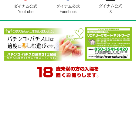
り館
住所
〒811-3305 福岡県福津市宮司一丁目8番4
号
マップコード
375 088 407*5
「マップコード」および「MAPCODE」は
（株）デンソーの登録商標です。
電話番号
0940-52-8582
営業時間
10:00 ～ 22:50
駐車場
332台
設置台数
総台数 480台
パチンコ 320台（200円90玉:40台 100円
玉:280台）
スロット 160台（1000円90枚）