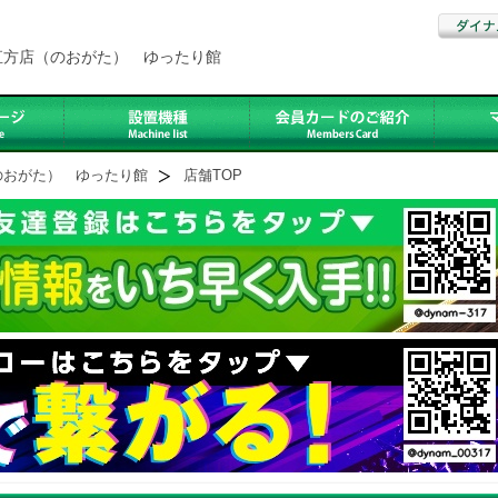
直方店（のおがた） ゆったり館
のおがた） ゆったり館
店舗TOP