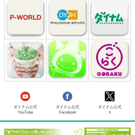
設置台数
総台数 436台
パチンコ 240台（200円91玉：40台 10
円91玉：200台）
スロット 196台（1000円91枚：160台
500円91枚：36台）
店舗設立日
2009年10月30日
関連サイト