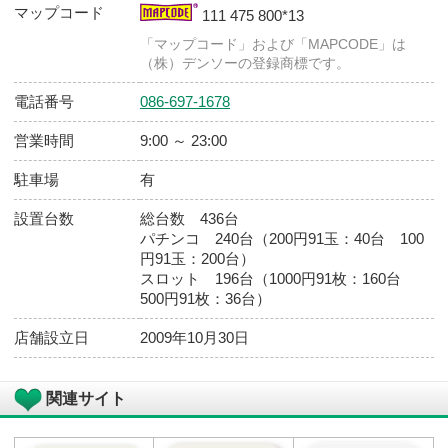
店舗基本情報
店舗
ダイナム 岡山真備店（まび） ゆった
館
住所
〒710-1313 岡山県倉敷市真備町川辺字糸
２０５９番地１３
マップコード
111 475 800*13
「マップコード」および「MAPCODE」は
（株）デンソーの登録商標です。
電話番号
086-697-1678
営業時間
9:00 ～ 23:00
駐車場
有