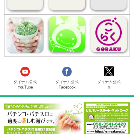
たり館
住所
〒915-0801 福井県越前市家久町56字下
16番地1
マップコード
63 034 415*72
「マップコード」および「MAPCODE」は
（株）デンソーの登録商標です。
電話番号
0778-21-2731
営業時間
9:00 ～ 22:45
駐車場
有
設置台数
総台数 439台
パチンコ 240台（200円96玉:40台 100円
玉:200台）
スロット 199台（1000円90枚:160台 50
90枚:39台）