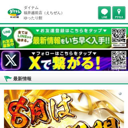
ダイナム
福井越前店（えちぜん）
ゆったり館
最新情報