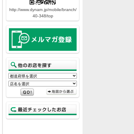
http://www.dynam.jp/mobile/branch/
40-348/top