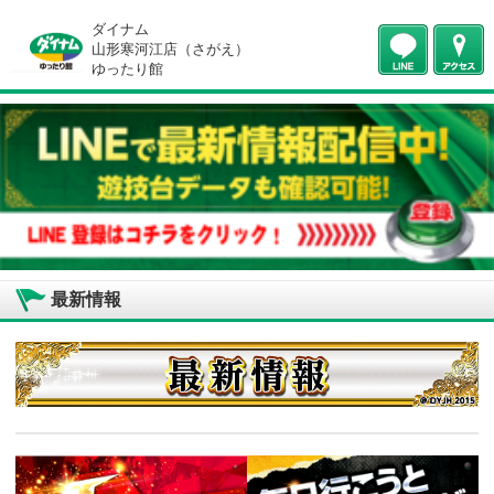
ダイナム
山形寒河江店（さがえ）
ゆったり館
最新情報