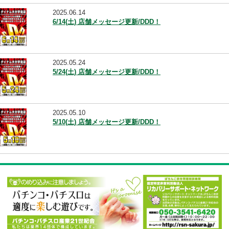
8/23(土) 店舗メッセージ更新/DDD！
2025.08.09
8/9(土) 店舗メッセージ更新/DDD！
2025.07.19
7/19(土) 店舗メッセージ更新/DDD！
2025.06.14
6/14(土) 店舗メッセージ更新/DDD！
2025.05.24
5/24(土) 店舗メッセージ更新/DDD！