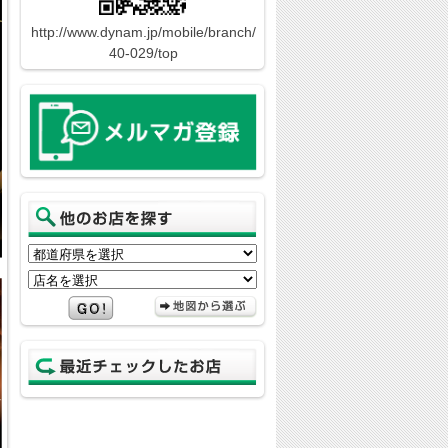
http://www.dynam.jp/mobile/branch/
40-029/top