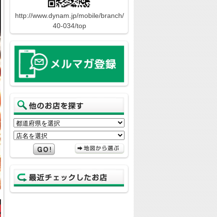
http://www.dynam.jp/mobile/branch/
40-034/top