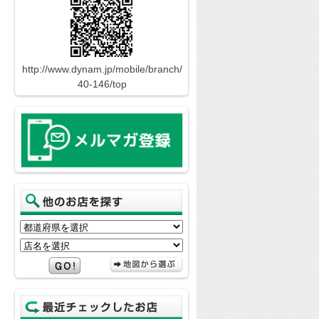
http://www.dynam.jp/mobile/branch/
40-146/top