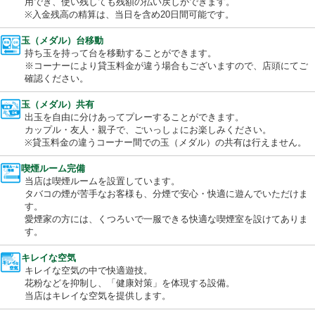
便利なプリペイド式のカード。パチンコ・スロット共通で当日の
用でき、使い残しても残額の払い戻しができます。
※入金残高の精算は、当日を含め20日間可能です。
玉（メダル）台移動
持ち玉を持って台を移動することができます。
※コーナーにより貸玉料金が違う場合もございますので、店頭に
確認ください。
玉（メダル）共有
出玉を自由に分けあってプレーすることができます。
カップル・友人・親子で、ごいっしょにお楽しみください。
※貸玉料金の違うコーナー間での玉（メダル）の共有は行えませ
喫煙ルーム完備
当店は喫煙ルームを設置しています。
タバコの煙が苦手なお客様も、分煙で安心・快適に遊んでいただ
す。
愛煙家の方には、くつろいで一服できる快適な喫煙室を設けてあ
す。
キレイな空気
キレイな空気の中で快適遊技。