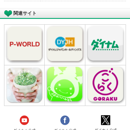
堀川下1404番地32
マップコード
219 196 382*6
「マップコード」および「MAPCODE」は
（株）デンソーの登録商標です。
電話番号
0983-21-1673
営業時間
10：00 ～ 22：40
駐車場
528台
設置台数
総台数 480台
パチンコ 320台（200円90玉:40台 1円:2
台）
スロット 160台（1000円90枚:140台 50
90枚:20台）
店舗設立日
2003年09月28日