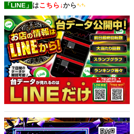
「LINE」
は
こちら↓
から