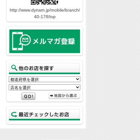
http://www.dynam.jp/mobile/branch/
40-178/top