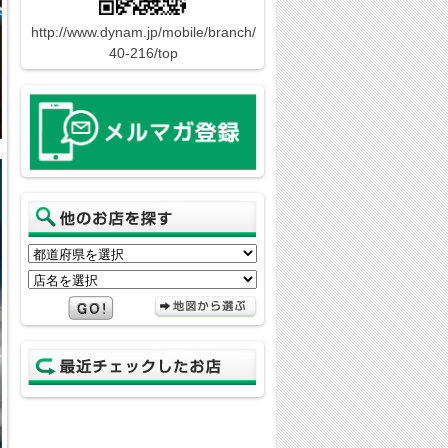
http://www.dynam.jp/mobile/branch/
40-216/top