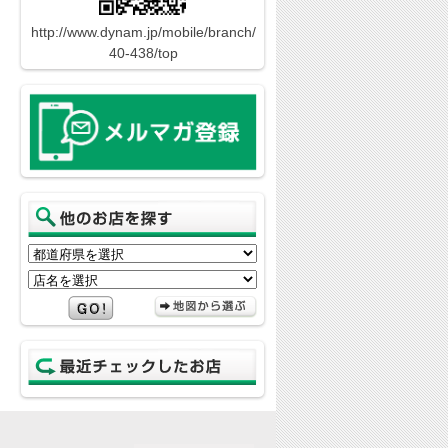
http://www.dynam.jp/mobile/branch/
40-438/top