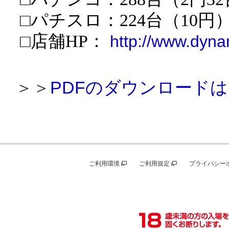
□
パチスロ
：
224
台（
10
円
□店舗
HP
：
http://www.dyna
＞＞
PDFのダウンロード
ご利用環境
ご利用規定
プライバシー