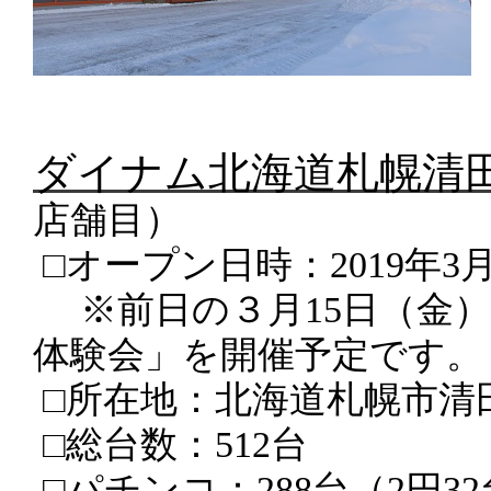
ダイナム北海道札幌清
店舗目）
□オープン日時：
2019
年
3
※
前日の３月
15
日（金）
体験会」を開催予定です。
□所在地：北海道札幌市清
□総台数
：
512
台
□パチンコ
：
288
台（
2
円
32